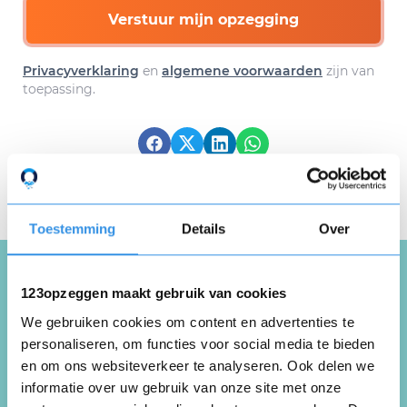
Verstuur mijn opzegging
Privacyverklaring
en
algemene voorwaarden
zijn van
toepassing.
Download hier gratis je
opzegbrief
Toestemming
Details
Over
123opzeggen maakt gebruik van cookies
Schrijf een review over
We gebruiken cookies om content en advertenties te
Exercise Worx
personaliseren, om functies voor social media te bieden
en om ons websiteverkeer te analyseren. Ook delen we
informatie over uw gebruik van onze site met onze