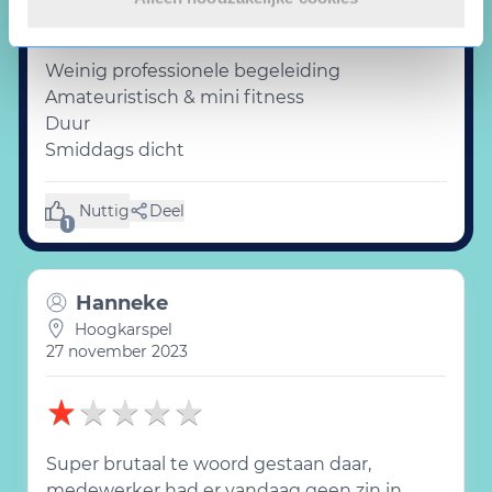
Weinig professionele begeleiding
Amateuristisch & mini fitness
Duur
Smiddags dicht
Nuttig
Deel
(1 like)
1
Hanneke
Hoogkarspel
27 november 2023
Super brutaal te woord gestaan daar,
medewerker had er vandaag geen zin in