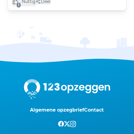
Nuttig
Deel
(1 like)
1
Algemene opzegbrief
Contact