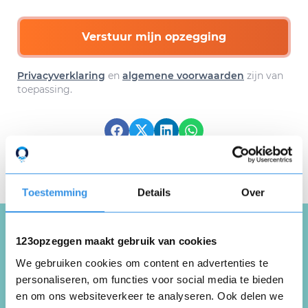
Verstuur mijn opzegging
Privacyverklaring
en
algemene voorwaarden
zijn van
toepassing.
Download hier gratis je
opzegbrief
Toestemming
Details
Over
123opzeggen maakt gebruik van cookies
Schrijf een review over
We gebruiken cookies om content en advertenties te
Sportcentrum van der Veen
personaliseren, om functies voor social media te bieden
en om ons websiteverkeer te analyseren. Ook delen we