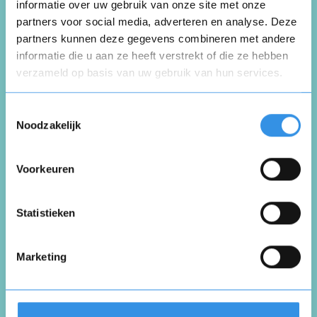
informatie over uw gebruik van onze site met onze
partners voor social media, adverteren en analyse. Deze
Schrijf een review
partners kunnen deze gegevens combineren met andere
informatie die u aan ze heeft verstrekt of die ze hebben
verzameld op basis van uw gebruik van hun services.
Beoordeel je ervaring *
Opnieuw
Toestemmingsselectie
Noodzakelijk
Voorkeuren
Vul je naam in om een handtekening te maken op
basis van je naam
Opslaan
Annuleren
Statistieken
Marketing