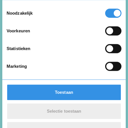
0
Toestemmingsselectie
Noodzakelijk
I.
Oostvoorne
Voorkeuren
7 februari 2024
Vul je naam in om een handtekening te maken op
basis van je naam
Opslaan
Annuleren
Statistieken
Goede service, en mooie sportschool
Marketing
Nuttig
Deel
(0 like)
0
Toestaan
M.
Brielle
Selectie toestaan
27 september 2022