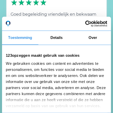
Goed begeleiding vriendelijk en bekwaam
personeel.
Goede apparaten
Toestemming
Details
Over
Nuttig
Deel
(0 like)
0
123opzeggen maakt gebruik van cookies
Jacqieline Van der Nol-Grootenboer
We gebruiken cookies om content en advertenties te
Rockanje
personaliseren, om functies voor social media te bieden
16 september 2024
en om ons websiteverkeer te analyseren. Ook delen we
informatie over uw gebruik van onze site met onze
partners voor social media, adverteren en analyse. Deze
partners kunnen deze gegevens combineren met andere
Altijd met plezier getraind
informatie die u aan ze heeft verstrekt of die ze hebben
verzameld op basis van uw gebruik van hun services.
Nuttig
Deel
Opnieuw
(0 like)