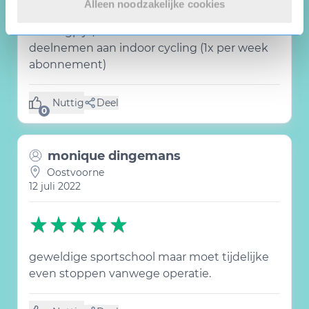
Alleen noodzakelijke cookies
Ivm rugpijn/last knie niet meer kunnen
deelnemen aan indoor cycling (1x per week
abonnement)
Nuttig
Deel
(0 like)
0
monique dingemans
Oostvoorne
12 juli 2022
geweldige sportschool maar moet tijdelijke
even stoppen vanwege operatie.