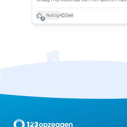
Nuttig
Deel
(0 like)
0