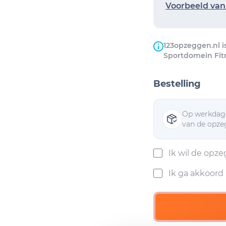
Voorbeeld van 
123opzeggen.nl i
Sportdomein Fitn
Bestelling
Op werkdage
van de opzeg
Ik wil de opz
Ik ga akkoor