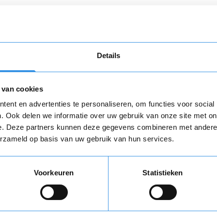
n
algemene voorwaarden
zijn van toepassing.
Download
Details
 van cookies
Opnieuw
ent en advertenties te personaliseren, om functies voor social
. Ook delen we informatie over uw gebruik van onze site met on
e. Deze partners kunnen deze gegevens combineren met andere i
 review over Sportdomein Fitness- e
erzameld op basis van uw gebruik van hun services.
tre
Vul je naam in om een handtekening te maken op basis van je naam
Voorkeuren
Statistieken
Opslaan
Annuleren
varing *