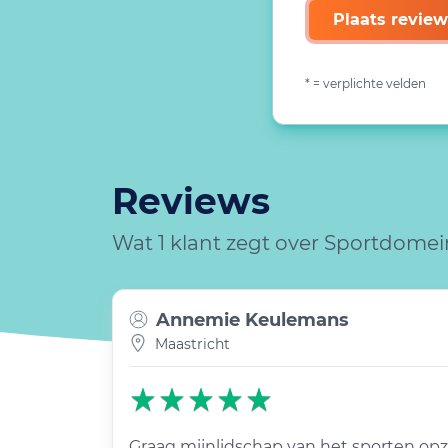
Plaats review
* = verplichte velden
Reviews
Wat 1 klant zegt over Sportdomei
Annemie Keulemans
Maastricht
Graag mijnlidschap van het sporten op