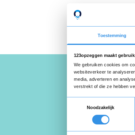
Privacyverklaring
e
Toestemming
123opzeggen maakt gebruik
We gebruiken cookies om cont
websiteverkeer te analyseren
media, adverteren en analys
Schrijf een
verstrekt of die ze hebben v
Aerobiccen
Toestemmingsselectie
Noodzakelijk
Beoordeel je er