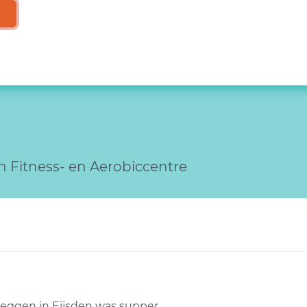
n Fitness- en Aerobiccentre
zeggen in Eijsden was supper