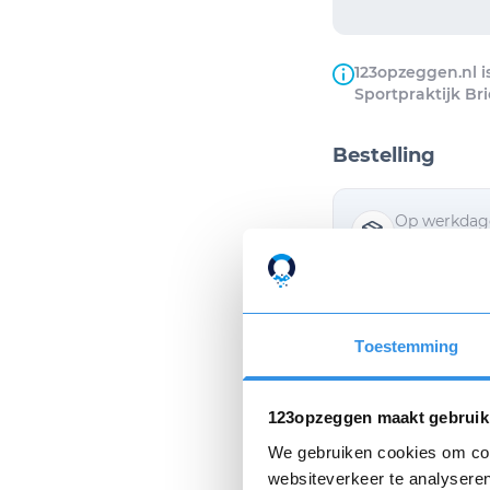
123opzeggen.nl i
Sportpraktijk Brie
Bestelling
Op werkdage
van de opzeg
Ik wil de opz
Toestemming
Ik ga akkoor
123opzeggen maakt gebruik
We gebruiken cookies om cont
websiteverkeer te analyseren
Privacyverklaring
e