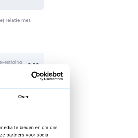
) relatie met
evestiging
0,00
+ 6,95
Over
 media te bieden en om ons
ze partners voor social