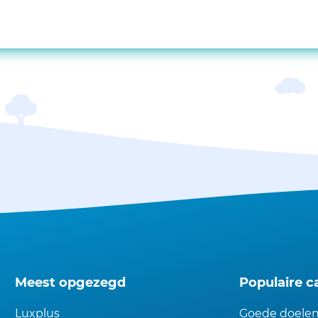
Meest opgezegd
Populaire c
Luxplus
Goede doele