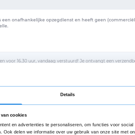
s een onafhankelijke opzegdienst en heeft geen (commerciële
lle.
n voor 16.30 uur, vandaag verstuurd! Je ontvangt een verzendb
brief per e-mail.
egbrief per post ontvangen
Details
d met de
algemene voorwaarden
 van cookies
Verstuur mijn opzegging
Opnieuw
ent en advertenties te personaliseren, om functies voor social
. Ook delen we informatie over uw gebruik van onze site met on
n
algemene voorwaarden
zijn van toepassing.