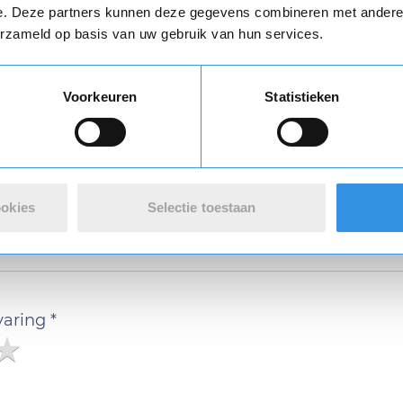
e. Deze partners kunnen deze gegevens combineren met andere i
erzameld op basis van uw gebruik van hun services.
Download
Vul je naam in om een handtekening te maken op basis van je naam
Voorkeuren
Statistieken
Opslaan
Annuleren
ookies
Selectie toestaan
 review over Sportpraktijk Brielle
varing *