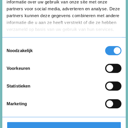
informatie over uw gebruik van onze site met onze
partners voor social media, adverteren en analyse. Deze
Schrijf een review
partners kunnen deze gegevens combineren met andere
informatie die u aan ze heeft verstrekt of die ze hebben
verzameld op basis van uw gebruik van hun services.
Beoordeel je ervaring *
Opnieuw
Toestemmingsselectie
Noodzakelijk
Voorkeuren
Vul je naam in om een handtekening te maken op
basis van je naam
Opslaan
Annuleren
Statistieken
Marketing