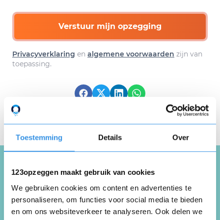
Verstuur mijn opzegging
Privacyverklaring
en
algemene voorwaarden
zijn van
toepassing.
Download hier gratis je
opzegbrief
Toestemming
Details
Over
123opzeggen maakt gebruik van cookies
Schrijf een review over
We gebruiken cookies om content en advertenties te
Sports Motivated Results
personaliseren, om functies voor social media te bieden
en om ons websiteverkeer te analyseren. Ook delen we