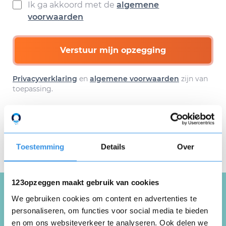
Ik ga akkoord met de
algemene
voorwaarden
Verstuur mijn opzegging
Privacyverklaring
en
algemene voorwaarden
zijn van
toepassing.
Download hier gratis je
Toestemming
Details
Over
opzegbrief
123opzeggen maakt gebruik van cookies
We gebruiken cookies om content en advertenties te
Schrijf een review over
personaliseren, om functies voor social media te bieden
en om ons websiteverkeer te analyseren. Ook delen we