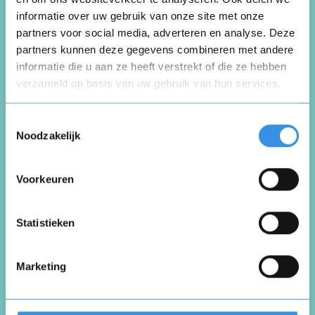
informatie over uw gebruik van onze site met onze
partners voor social media, adverteren en analyse. Deze
Schrijf een review
partners kunnen deze gegevens combineren met andere
informatie die u aan ze heeft verstrekt of die ze hebben
verzameld op basis van uw gebruik van hun services.
Beoordeel je ervaring *
Opnieuw
Toestemmingsselectie
Noodzakelijk
Voorkeuren
Vul je naam in om een handtekening te maken op
basis van je naam
Opslaan
Annuleren
Statistieken
Marketing