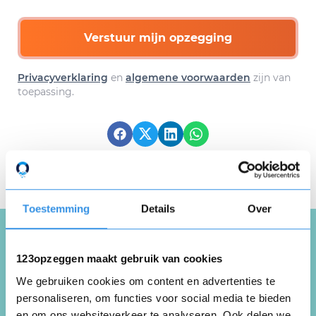
Verstuur mijn opzegging
Privacyverklaring
en
algemene voorwaarden
zijn van
toepassing.
Download hier gratis je
opzegbrief
Toestemming
Details
Over
123opzeggen maakt gebruik van cookies
Schrijf een review over
We gebruiken cookies om content en advertenties te
Tennis Academie
personaliseren, om functies voor social media te bieden
Drechtsteden
en om ons websiteverkeer te analyseren. Ook delen we