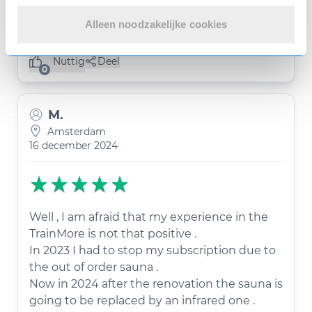
ze liet mij niet binnen met mijn oude
Trainmore toegang chip.
Alleen noodzakelijke cookies
Nuttig
Deel
(0 like)
0
M.
Amsterdam
16 december 2024
Well , I am afraid that my experience in the
TrainMore is not that positive .
In 2023 I had to stop my subscription due to
the out of order sauna .
Now in 2024 after the renovation the sauna is
going to be replaced by an infrared one .