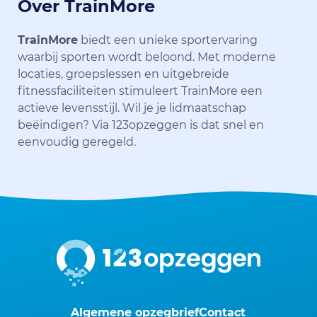
Over TrainMore
TrainMore
biedt een unieke sportervaring
waarbij sporten wordt beloond. Met moderne
locaties, groepslessen en uitgebreide
fitnessfaciliteiten stimuleert TrainMore een
actieve levensstijl. Wil je je lidmaatschap
beëindigen? Via 123opzeggen is dat snel en
eenvoudig geregeld.
Algemene opzegbrief
Contact