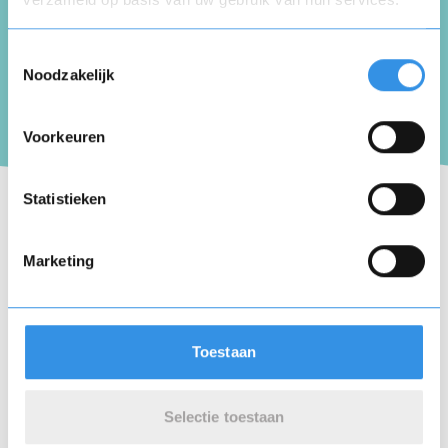
Opnieuw
Toestemmingsselectie
Noodzakelijk
Ik heb eind april opgezegd en toch boeken
jullie het af.
Voorkeuren
Vul je naam in om een handtekening te maken op
Nuttig
Deel
(0 like)
basis van je naam
0
Opslaan
Annuleren
Statistieken
Frans Hielckert Hielckert
Marketing
Amsterdam
16 juni 2025
Toestaan
Mijn toegang sleutel hanger werkt niet meer.
De toegang werd gewijzigd in een app en ik
Selectie toestaan
heb geen smartphone.