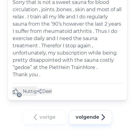
Sorry that is not a sweet sauna for blood
circulation , joints ,bones , skin and most of all
relax . I train all my life and I do regularly
sauna from the ‘90’s however the last 2 years
I suffer from rheumatoid arthritis . Thus I do
exercise daily and I need the sauna
treatment . Therefor I stop again ,
unfortunately, my subscription while being
pretty disappointed with the sauna costly
“gedoe” at the PietHein TrainMore .
Thank you .
Nuttig
Deel
(0 like)
0
vorige
volgende