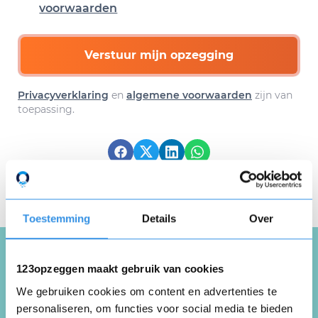
voorwaarden
Verstuur mijn opzegging
Privacyverklaring
en
algemene voorwaarden
zijn van
toepassing.
Download hier gratis je
opzegbrief
Toestemming
Details
Over
123opzeggen maakt gebruik van cookies
Schrijf een review over
We gebruiken cookies om content en advertenties te
World Wide Wang Kiu
personaliseren, om functies voor social media te bieden