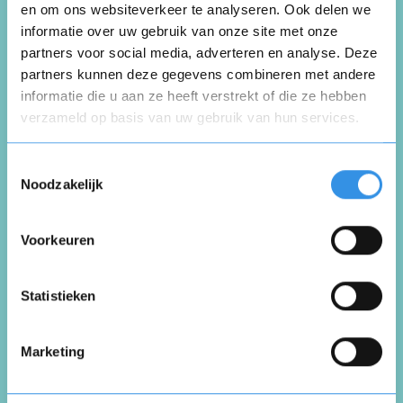
en om ons websiteverkeer te analyseren. Ook delen we
Wing Chun Organisation
informatie over uw gebruik van onze site met onze
partners voor social media, adverteren en analyse. Deze
partners kunnen deze gegevens combineren met andere
Schrijf een review
informatie die u aan ze heeft verstrekt of die ze hebben
verzameld op basis van uw gebruik van hun services.
Opnieuw
Beoordeel je ervaring *
Toestemmingsselectie
Noodzakelijk
Voorkeuren
Vul je naam in om een handtekening te maken op
basis van je naam
Opslaan
Annuleren
Statistieken
Marketing