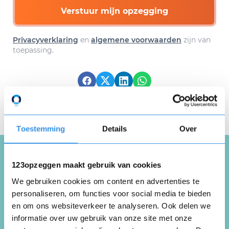
Verstuur mijn opzegging
Privacyverklaring
en
algemene voorwaarden
zijn van
toepassing.
Download hier gratis je
opzegbrief
Toestemming
Details
Over
123opzeggen maakt gebruik van cookies
Schrijf een review over
We gebruiken cookies om content en advertenties te
Zumbaerobics
personaliseren, om functies voor social media te bieden
en om ons websiteverkeer te analyseren. Ook delen we
informatie over uw gebruik van onze site met onze