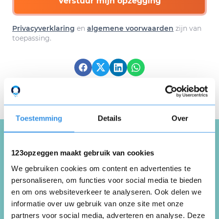
Verstuur mijn opzegging
Privacyverklaring
en
algemene voorwaarden
zijn van
toepassing.
Download hier gratis je
opzegbrief
Toestemming
Details
Over
123opzeggen maakt gebruik van cookies
Schrijf een review over
We gebruiken cookies om content en advertenties te
1play
personaliseren, om functies voor social media te bieden
en om ons websiteverkeer te analyseren. Ook delen we
informatie over uw gebruik van onze site met onze
Schrijf een review
partners voor social media, adverteren en analyse. Deze