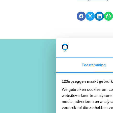
Toestemming
Schrijf ee
123opzeggen maakt gebruik
Beoordeel je er
We gebruiken cookies om cont
websiteverkeer te analyseren
media, adverteren en analys
verstrekt of die ze hebben v