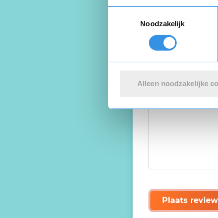
Toestemmingsselectie
Noodzakelijk
Alleen noodzakelijke c
Plaats review