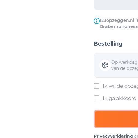
123opzeggen.nl i
Grabemphonesai
Bestelling
Op werkdage
van de opzeg
Ik wil de opz
Ik ga akkoor
Privacyverklaring
e