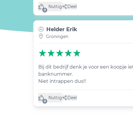
Nuttig
Deel
(0 like)
0
Helder Erik
Groningen
Bij dit bedrijf denk je voor een koopje 
banknummer.
Niet intrappen dus!!
Nuttig
Deel
(0 like)
0