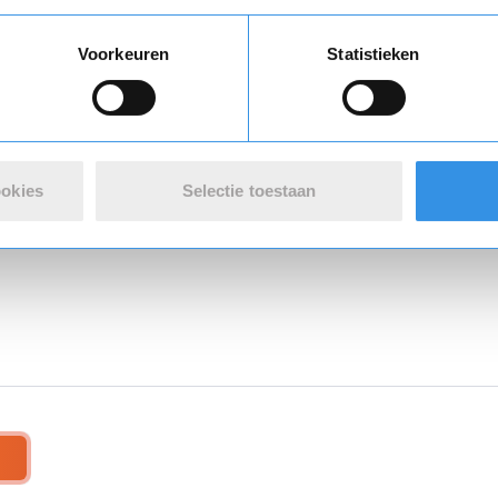
Vul je naam in om een handtekening te maken op basis van je naam
Voorkeuren
Statistieken
Opslaan
Annuleren
ookies
Selectie toestaan