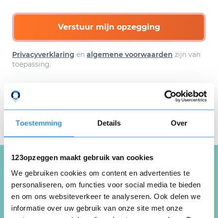
Verstuur mijn opzegging
Privacyverklaring
en
algemene voorwaarden
zijn van
toepassing.
Download hier gratis je
opzegbrief
Toestemming
Details
Over
123opzeggen maakt gebruik van cookies
We gebruiken cookies om content en advertenties te
Schrijf een review over SKP
personaliseren, om functies voor social media te bieden
en om ons websiteverkeer te analyseren. Ook delen we
informatie over uw gebruik van onze site met onze