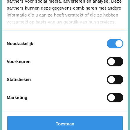
Schrijf een review
partners voor social media, adverteren en analyse. Deze
partners kunnen deze gegevens combineren met andere
informatie die u aan ze heeft verstrekt of die ze hebben
Beoordeel je ervaring *
verzameld op basis van uw gebruik van hun services.
Opnieuw
Toestemmingsselectie
Noodzakelijk
Voorkeuren
Vul je naam in om een handtekening te maken op
basis van je naam
Opslaan
Annuleren
Statistieken
Marketing
Toestaan