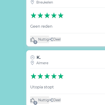
Breukelen
Geen reden
Nuttig
Deel
(0 like)
0
K.
Almere
Utopia stopt
Nuttig
Deel
(0 like)
0