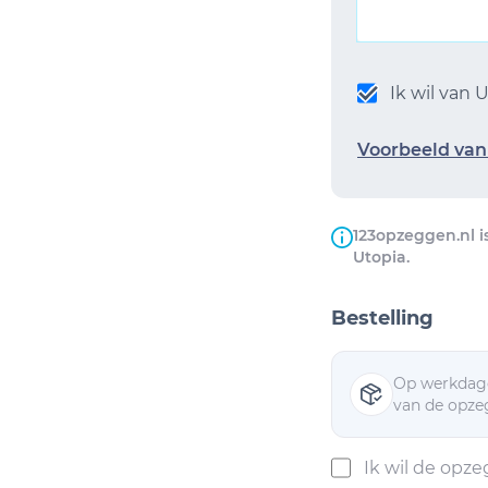
Ik wil van
Voorbeeld van 
123opzeggen.nl i
Utopia.
Bestelling
Op werkdage
van de opzeg
Ik wil de opz