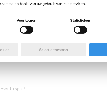
erzameld op basis van uw gebruik van hun services.
Vul je naam in om een handtekening te maken op basis van je naam
varing *
Voorkeuren
Statistieken
Opslaan
Annuleren
ookies
Selectie toestaan