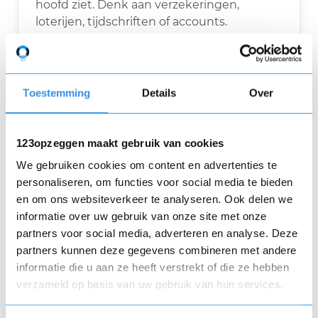
hoofd ziet. Denk aan verzekeringen,
loterijen, tijdschriften of accounts.
Bewaar alle communicatie
Toestemming
Details
Over
Houd e-mails, brieven en bevestigingen
goed bij voor je administratie.
123opzeggen maakt gebruik van cookies
Gebruik een voorbeeldbrief
We gebruiken cookies om content en advertenties te
personaliseren, om functies voor social media te bieden
Op 123opzeggen.nl kun je een opzegbrief
en om ons websiteverkeer te analyseren. Ook delen we
samenstellen en versturen. Kies voor een
informatie over uw gebruik van onze site met onze
algemene brief als het bedrijf niet in de
partners voor social media, adverteren en analyse. Deze
database staat.
partners kunnen deze gegevens combineren met andere
informatie die u aan ze heeft verstrekt of die ze hebben
verzameld op basis van uw gebruik van hun services.
Volg tijdig op