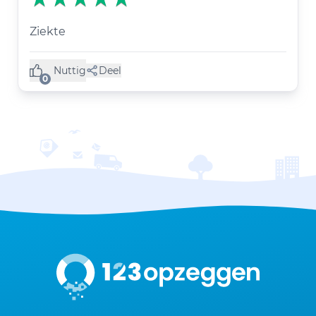
Ziekte
Nuttig
Deel
(0 like)
0