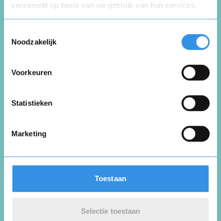
verzameld op basis van uw gebruik van hun services.
Opnieuw
Toestemmingsselectie
Reviews
Noodzakelijk
Wat 4 klanten zeggen over
Assuradeurengilde
Voorkeuren
Vul je naam in om een handtekening te maken op
basis van je naam
Opslaan
Annuleren
Statistieken
Siska Donkervoort
Almelo
26 september 2023
Marketing
Autoverzekering gehad, nooit geen
Toestaan
problemen.
Selectie toestaan
Nuttig
Deel
(0 like)