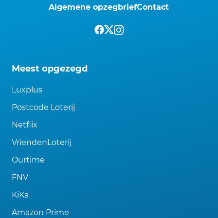
Algemene opzegbrief
Contact
Meest opgezegd
Luxplus
Postcode Loterij
Netflix
VriendenLoterij
Ourtime
FNV
KiKa
Amazon Prime