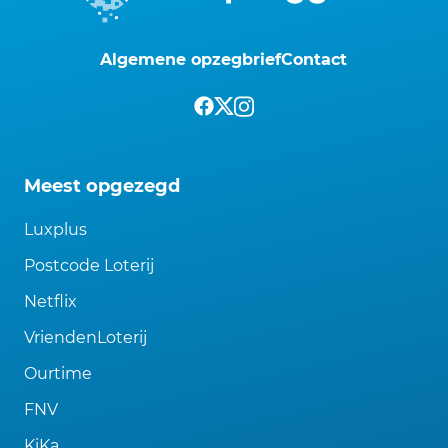
Algemene opzegbrief
Contact
Meest opgezegd
Luxplus
Postcode Loterij
Netflix
VriendenLoterij
Ourtime
FNV
KiKa