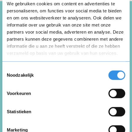
We gebruiken cookies om content en advertenties te
personaliseren, om functies voor social media te bieden
en om ons websiteverkeer te analyseren. Ook delen we
Schrijf een review over
informatie over uw gebruik van onze site met onze
partners voor social media, adverteren en analyse. Deze
Groenewoud Assurantiën
partners kunnen deze gegevens combineren met andere
informatie die u aan ze heeft verstrekt of die ze hebben
verzameld op basis van uw gebruik van hun services.
Schrijf een review
Opnieuw
Toestemmingsselectie
Noodzakelijk
Beoordeel je ervaring *
Voorkeuren
Vul je naam in om een handtekening te maken op
basis van je naam
Opslaan
Annuleren
Statistieken
Marketing