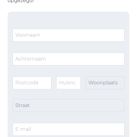
opgezegd!
Woonplaats
Straat