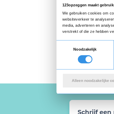
Ik wil de opz
123opzeggen maakt gebruik
Ik ga akkoor
We gebruiken cookies om cont
websiteverkeer te analyseren
media, adverteren en analys
verstrekt of die ze hebben v
Privacyverklaring
e
Toestemmingsselectie
Noodzakelijk
Alleen noodzakelijke c
Schrijf ee