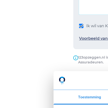
Ik wil van
Voorbeeld van 
123opzeggen.nl i
Assuradeuren.
Bestelling
Op werkdage
van de opzeg
Toestemming