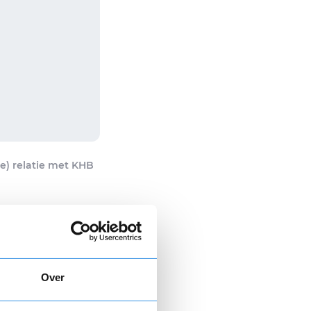
e) relatie met KHB
evestiging
0,00
Over