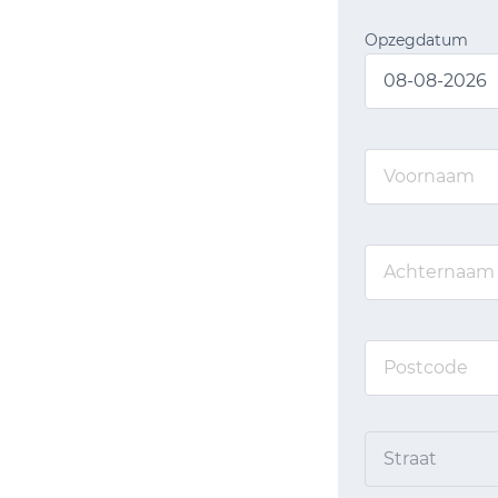
Opzegdatum
Straat