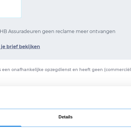
 KHB Assuradeuren geen reclame meer ontvangen
je brief bekijken
s een onafhankelijke opzegdienst en heeft geen (commerciël
n voor 16.30 uur, vandaag verstuurd! Je ontvangt een verzendb
brief per e-mail.
Details