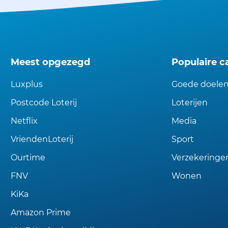
Meest opgezegd
Populaire c
Luxplus
Goede doele
Postcode Loterij
Loterijen
Netflix
Media
VriendenLoterij
Sport
Ourtime
Verzekeringe
FNV
Wonen
KiKa
Amazon Prime