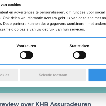
egbrief per post ontvangen
 van cookies
d met de
algemene voorwaarden
Opnieuw
ent en advertenties te personaliseren, om functies voor social
. Ook delen we informatie over uw gebruik van onze site met on
e. Deze partners kunnen deze gegevens combineren met andere i
Verstuur mijn opzegging
erzameld op basis van uw gebruik van hun services.
n
algemene voorwaarden
zijn van toepassing.
Vul je naam in om een handtekening te maken op basis van je naam
Voorkeuren
Statistieken
Opslaan
Annuleren
Download
ookies
Selectie toestaan
n review over KHB Assuradeuren