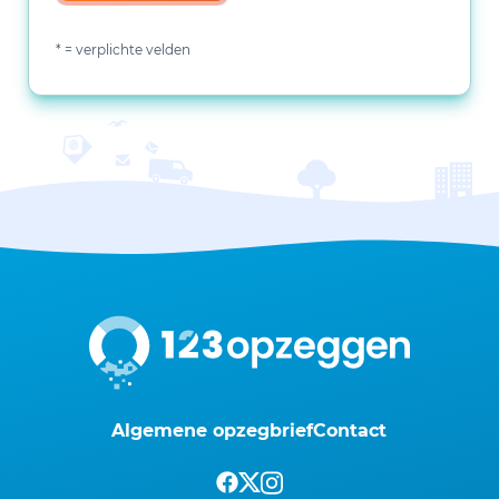
* = verplichte velden
Algemene opzegbrief
Contact