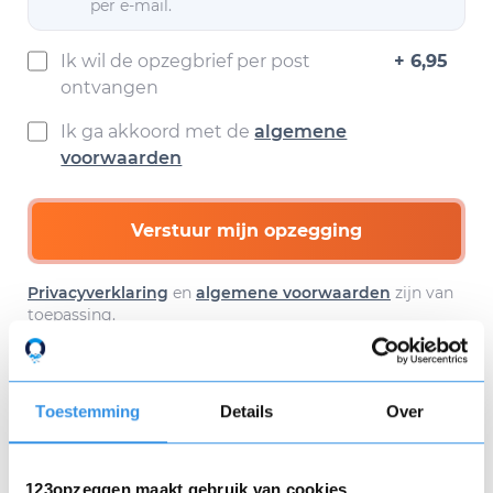
per e-mail.
Ik wil de opzegbrief per post
+ 6,95
ontvangen
Ik ga akkoord met de
algemene
voorwaarden
Verstuur mijn opzegging
Privacyverklaring
en
algemene voorwaarden
zijn van
toepassing.
Toestemming
Details
Over
Download hier gratis je
opzegbrief
123opzeggen maakt gebruik van cookies