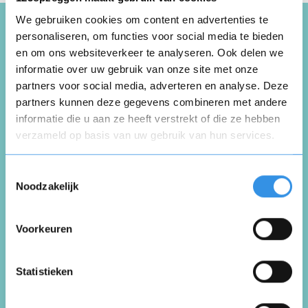
We gebruiken cookies om content en advertenties te
personaliseren, om functies voor social media te bieden
en om ons websiteverkeer te analyseren. Ook delen we
Schrijf een review over
informatie over uw gebruik van onze site met onze
Mandema en Partners
partners voor social media, adverteren en analyse. Deze
Volmacht
partners kunnen deze gegevens combineren met andere
informatie die u aan ze heeft verstrekt of die ze hebben
verzameld op basis van uw gebruik van hun services.
Opnieuw
Schrijf een review
Toestemmingsselectie
Noodzakelijk
Beoordeel je ervaring *
Voorkeuren
Vul je naam in om een handtekening te maken op
basis van je naam
Opslaan
Annuleren
Statistieken