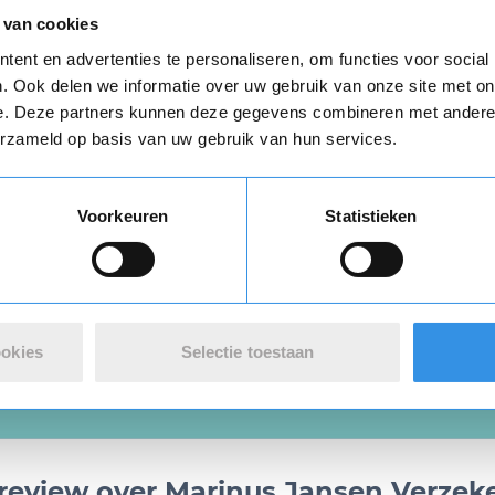
egbrief per post ontvangen
 van cookies
d met de
algemene voorwaarden
Opnieuw
ent en advertenties te personaliseren, om functies voor social
. Ook delen we informatie over uw gebruik van onze site met on
e. Deze partners kunnen deze gegevens combineren met andere i
Verstuur mijn opzegging
erzameld op basis van uw gebruik van hun services.
n
algemene voorwaarden
zijn van toepassing.
Vul je naam in om een handtekening te maken op basis van je naam
Voorkeuren
Statistieken
Opslaan
Annuleren
Download
ookies
Selectie toestaan
n review over Marinus Jansen Verzek