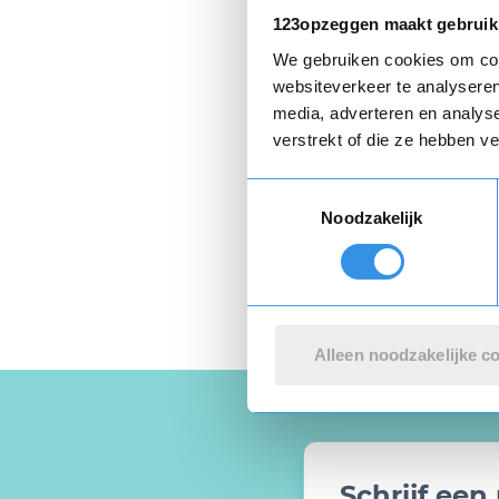
Ik wil de opz
123opzeggen maakt gebruik
Ik ga akkoor
We gebruiken cookies om cont
websiteverkeer te analyseren
media, adverteren en analys
verstrekt of die ze hebben v
Privacyverklaring
e
Toestemmingsselectie
Noodzakelijk
Alleen noodzakelijke c
Schrijf ee