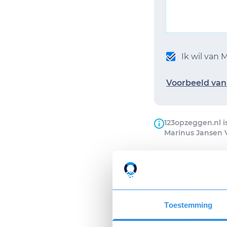
Ik wil van
Voorbeeld van 
123opzeggen.nl i
Marinus Jansen 
Bestelling
Op werkdage
van de opzeg
Toestemming