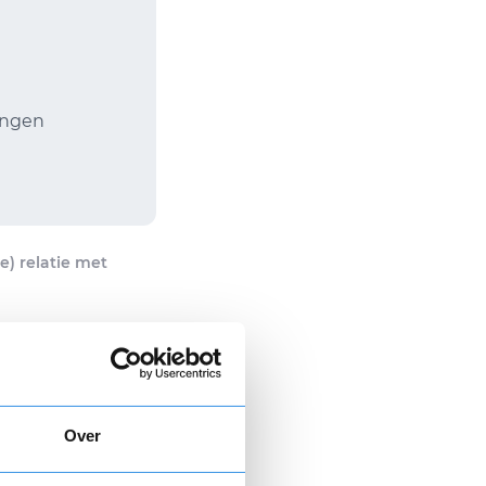
angen
) relatie met
evestiging
0,00
Over