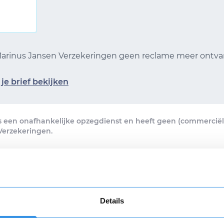
 Marinus Jansen Verzekeringen geen reclame meer ontv
je brief bekijken
s een onafhankelijke opzegdienst en heeft geen (commerciële
Verzekeringen.
n voor 16.30 uur, vandaag verstuurd! Je ontvangt een verzendb
brief per e-mail.
Details