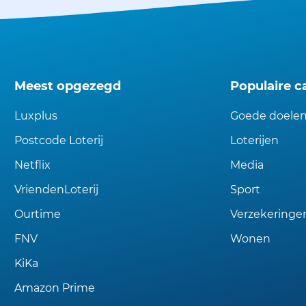
Meest opgezegd
Populaire c
Luxplus
Goede doele
Postcode Loterij
Loterijen
Netflix
Media
VriendenLoterij
Sport
Ourtime
Verzekeringe
FNV
Wonen
KiKa
Amazon Prime