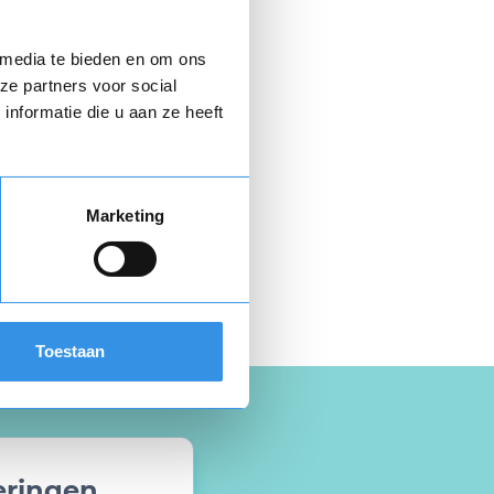
+ 6,95
 media te bieden en om ons
ze partners voor social
nformatie die u aan ze heeft
Marketing
 hier gratis je
opzegbrief
Toestaan
eringen