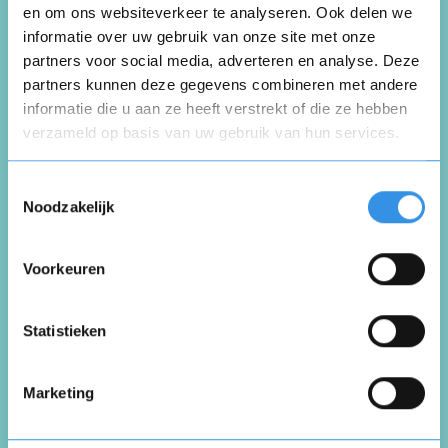
Schrijf een review over
en om ons websiteverkeer te analyseren. Ook delen we
informatie over uw gebruik van onze site met onze
MultiSure
partners voor social media, adverteren en analyse. Deze
partners kunnen deze gegevens combineren met andere
informatie die u aan ze heeft verstrekt of die ze hebben
Schrijf een review
verzameld op basis van uw gebruik van hun services.
Opnieuw
Toestemmingsselectie
Beoordeel je ervaring *
Noodzakelijk
Voorkeuren
Vul je naam in om een handtekening te maken op
basis van je naam
Opslaan
Annuleren
Statistieken
Marketing