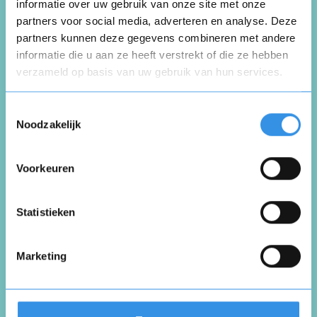
informatie over uw gebruik van onze site met onze
partners voor social media, adverteren en analyse. Deze
partners kunnen deze gegevens combineren met andere
Schrijf een review
informatie die u aan ze heeft verstrekt of die ze hebben
verzameld op basis van uw gebruik van hun services.
Opnieuw
Beoordeel je ervaring *
Toestemmingsselectie
Noodzakelijk
Voorkeuren
Vul je naam in om een handtekening te maken op
basis van je naam
Opslaan
Annuleren
Statistieken
Marketing