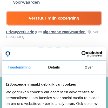
voorwaarden
Verstuur mijn opzegging
Privacyverklaring
en
algemene voorwaarden
zijn van
toepassing.
Download hier gratis je
opzegbrief
Toestemming
Details
Over
123opzeggen maakt gebruik van cookies
We gebruiken cookies om content en advertenties te
Schrijf een review over
personaliseren, om functies voor social media te bieden
Nederzorg
en om ons websiteverkeer te analyseren. Ook delen we