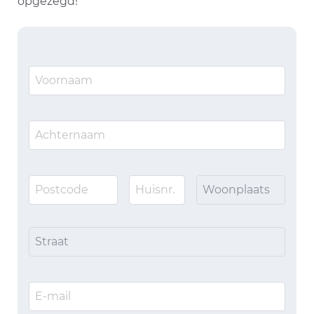
opgezegd!
Woonplaats
Straat