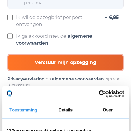
per e-mail.
Ik wil de opzegbrief per post
+ 6,95
ontvangen
Ik ga akkoord met de
algemene
voorwaarden
Verstuur mijn opzegging
Privacyverklaring
en
algemene voorwaarden
zijn van
toepassing.
Toestemming
Details
Over
Download hier gratis je
opzegbrief
123opzeggen maakt gebruik van cookies