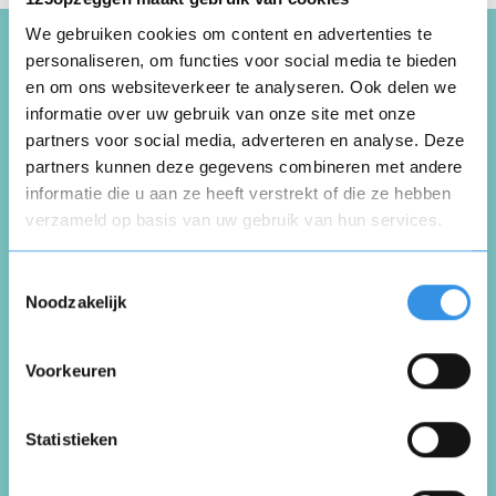
We gebruiken cookies om content en advertenties te
personaliseren, om functies voor social media te bieden
en om ons websiteverkeer te analyseren. Ook delen we
Schrijf een review over
informatie over uw gebruik van onze site met onze
Oosthoek
partners voor social media, adverteren en analyse. Deze
Bedrijfsassurantiën
partners kunnen deze gegevens combineren met andere
informatie die u aan ze heeft verstrekt of die ze hebben
verzameld op basis van uw gebruik van hun services.
Opnieuw
Schrijf een review
Toestemmingsselectie
Noodzakelijk
Beoordeel je ervaring *
Voorkeuren
Vul je naam in om een handtekening te maken op
basis van je naam
Opslaan
Annuleren
Statistieken