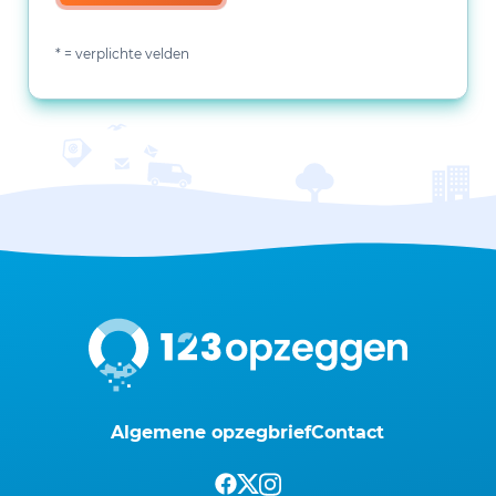
* = verplichte velden
Algemene opzegbrief
Contact