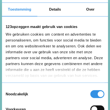
CG van Kats
Toestemming
Details
Over
Schoonhoven
20 april 2026
123opzeggen maakt gebruik van cookies
We gebruiken cookies om content en advertenties te
personaliseren, om functies voor social media te bieden
ASN spaarrekening opzeggen. Polisnummer
en om ons websiteverkeer te analyseren. Ook delen we
is niet van toepassing.
informatie over uw gebruik van onze site met onze
partners voor social media, adverteren en analyse. Deze
Nuttig
Deel
(0 like)
partners kunnen deze gegevens combineren met andere
0
informatie die u aan ze heeft verstrekt of die ze hebben
verzameld op basis van uw gebruik van hun services.
Rien Lemmens-Slangen
Opnieuw
Hulsberg
Toestemmingsselectie
28 november 2025
Noodzakelijk
Voorkeuren