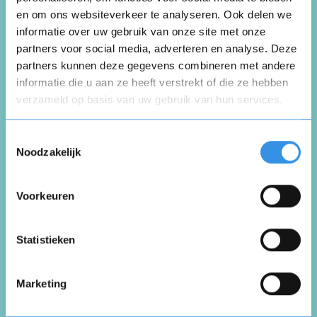
en om ons websiteverkeer te analyseren. Ook delen we
Schrijf een review over SPF
informatie over uw gebruik van onze site met onze
Beheer
partners voor social media, adverteren en analyse. Deze
partners kunnen deze gegevens combineren met andere
informatie die u aan ze heeft verstrekt of die ze hebben
Schrijf een review
verzameld op basis van uw gebruik van hun services.
Opnieuw
Toestemmingsselectie
Beoordeel je ervaring *
Noodzakelijk
Voorkeuren
Vul je naam in om een handtekening te maken op
basis van je naam
Opslaan
Annuleren
Statistieken
Marketing