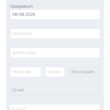
Opzegdatum
Woonplaats
Straat