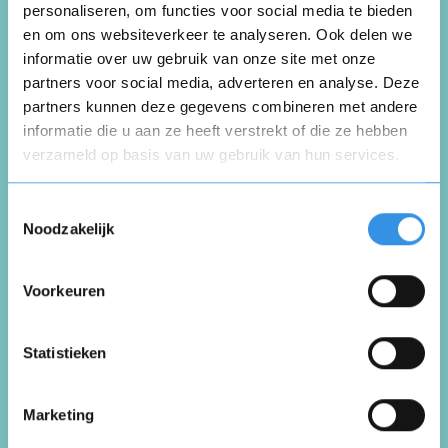
personaliseren, om functies voor social media te bieden
en om ons websiteverkeer te analyseren. Ook delen we
Schrijf een review over
informatie over uw gebruik van onze site met onze
partners voor social media, adverteren en analyse. Deze
Vrieling Westerbork
partners kunnen deze gegevens combineren met andere
informatie die u aan ze heeft verstrekt of die ze hebben
verzameld op basis van uw gebruik van hun services.
Schrijf een review
Opnieuw
Toestemmingsselectie
Noodzakelijk
Beoordeel je ervaring *
Voorkeuren
Vul je naam in om een handtekening te maken op
basis van je naam
Opslaan
Annuleren
Statistieken
Marketing