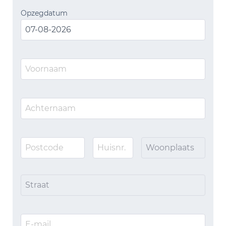
Opzegdatum
Woonplaats
Straat