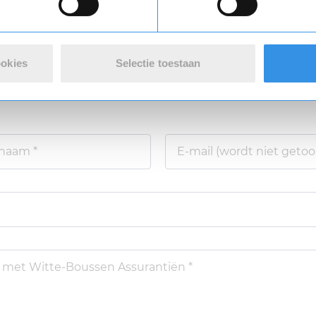
varing *
ookies
Selectie toestaan