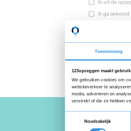
Ik wil de opz
Ik ga akkoor
Privacyverklaring
e
Toestemming
123opzeggen maakt gebruik
We gebruiken cookies om cont
websiteverkeer te analyseren
media, adverteren en analys
verstrekt of die ze hebben v
Toestemmingsselectie
Noodzakelijk
Schrijf een