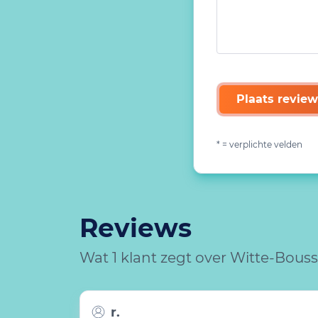
Plaats review
* = verplichte velden
Reviews
Wat 1 klant zegt over Witte-Bous
r.