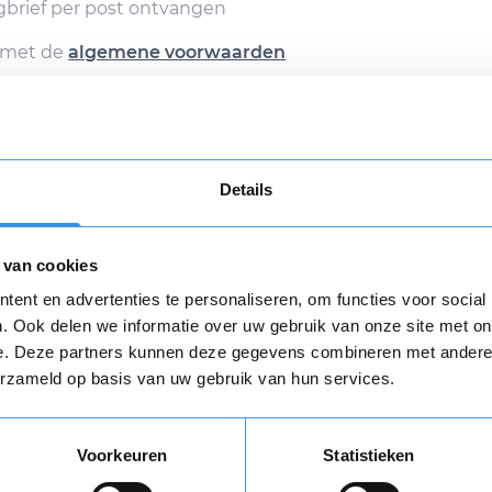
egbrief per post ontvangen
d met de
algemene voorwaarden
Verstuur mijn opzegging
n
algemene voorwaarden
zijn van toepassing.
Details
Download
 van cookies
Opnieuw
ent en advertenties te personaliseren, om functies voor social
. Ook delen we informatie over uw gebruik van onze site met on
e. Deze partners kunnen deze gegevens combineren met andere i
erzameld op basis van uw gebruik van hun services.
Vul je naam in om een handtekening te maken op basis van je naam
Voorkeuren
Statistieken
Opslaan
Annuleren
 review over Witte-Boussen Assuran