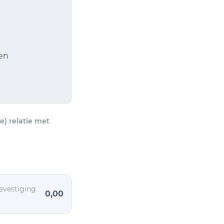
gen
) relatie met
evestiging
0,00