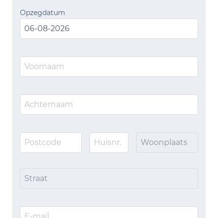
Opzegdatum
Woonplaats
Straat