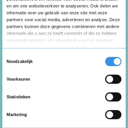
en om ons websiteverkeer te analyseren. Ook delen we
Schrijf een review over
informatie over uw gebruik van onze site met onze
Zwitserleven
partners voor social media, adverteren en analyse. Deze
partners kunnen deze gegevens combineren met andere
informatie die u aan ze heeft verstrekt of die ze hebben
Schrijf een review
verzameld op basis van uw gebruik van hun services.
Opnieuw
Toestemmingsselectie
Beoordeel je ervaring *
Noodzakelijk
Voorkeuren
Vul je naam in om een handtekening te maken op
basis van je naam
Opslaan
Annuleren
Statistieken
Marketing