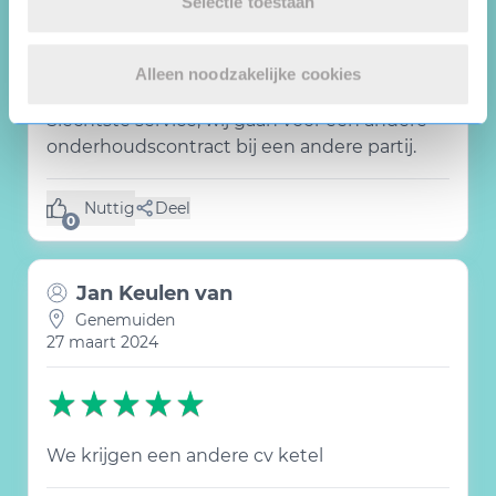
Selectie toestaan
10 april 2024
Alleen noodzakelijke cookies
Slechtste service, wij gaan voor een andere
onderhoudscontract bij een andere partij.
Nuttig
Deel
(0 like)
0
Jan Keulen van
Genemuiden
27 maart 2024
We krijgen een andere cv ketel