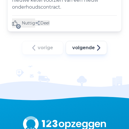
nieuwe ketel voorzien van een nieuw
onderhoudscontract.
Nuttig
Deel
(0 like)
0
vorige
volgende