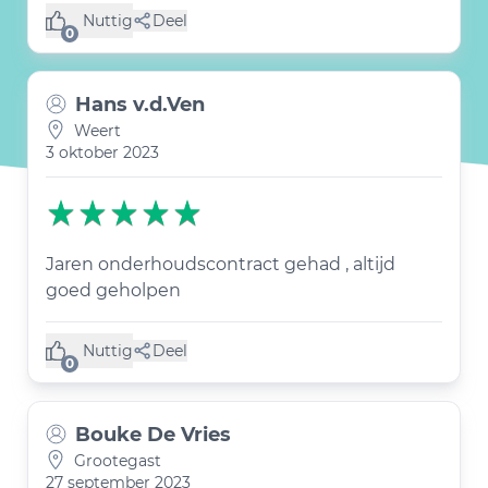
Nuttig
Deel
(0 like)
0
Hans v.d.Ven
Weert
3 oktober 2023
Jaren onderhoudscontract gehad , altijd
goed geholpen
Nuttig
Deel
(0 like)
0
Bouke De Vries
Grootegast
27 september 2023