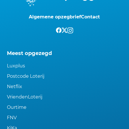
Algemene opzegbrief
Contact
Meest opgezegd
Luxplus
Postcode Loterij
Netflix
VriendenLoterij
Ourtime
FNV
KiKa