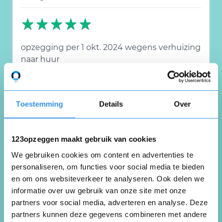
opzegging per 1 okt. 2024 wegens verhuizing
naar huur
appartement
Nuttig
Deel
(0 like)
Toestemming
Details
Over
0
Mayra Shakison
123opzeggen maakt gebruik van cookies
Almere
We gebruiken cookies om content en advertenties te
2 juli 2024
personaliseren, om functies voor social media te bieden
en om ons websiteverkeer te analyseren. Ook delen we
informatie over uw gebruik van onze site met onze
partners voor social media, adverteren en analyse. Deze
Via deze weg wil graag op zeggen
partners kunnen deze gegevens combineren met andere
Ivm verhuizen