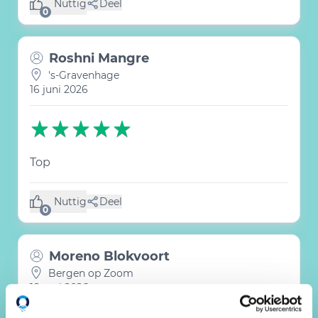
Nuttig
Deel
(0 like)
0
Roshni Mangre
's-Gravenhage
16 juni 2026
Top
Nuttig
Deel
(0 like)
0
Moreno Blokvoort
Bergen op Zoom
18 mei 2026