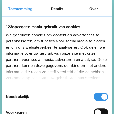
Toestemming
Details
Over
Bedankt voor de hulp , ik heb een woning
gevonden
123opzeggen maakt gebruik van cookies
We gebruiken cookies om content en advertenties te
Nuttig
Deel
(0 like)
0
personaliseren, om functies voor social media te bieden
en om ons websiteverkeer te analyseren. Ook delen we
informatie over uw gebruik van onze site met onze
Esther Van Brug
partners voor social media, adverteren en analyse. Deze
Roermond
partners kunnen deze gegevens combineren met andere
24 april 2026
informatie die u aan ze heeft verstrekt of die ze hebben
verzameld op basis van uw gebruik van hun services.
Opnieuw
Toestemmingsselectie
Ik ben niet tevreden over direct wonen
Noodzakelijk
Ik wil er al een half jaar vanaf en ze blijven
geld afschrijven.
Voorkeuren