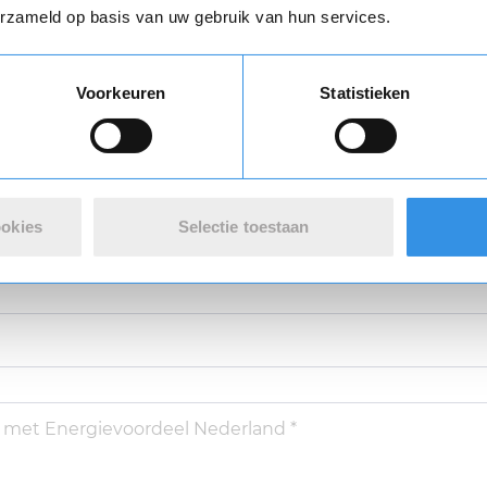
n review over Energievoordeel Neder
erzameld op basis van uw gebruik van hun services.
Vul je naam in om een handtekening te maken op basis van je naam
Voorkeuren
Statistieken
varing *
Opslaan
Annuleren
ookies
Selectie toestaan