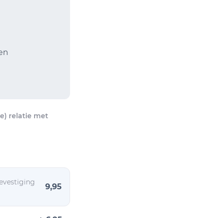
gen
) relatie met
evestiging
9,95