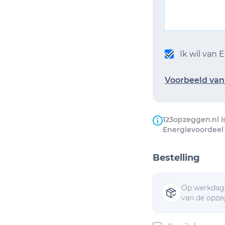
Ik wil van
Voorbeeld van 
123opzeggen.nl i
Energievoordeel
Bestelling
Op werkdage
van de opzeg