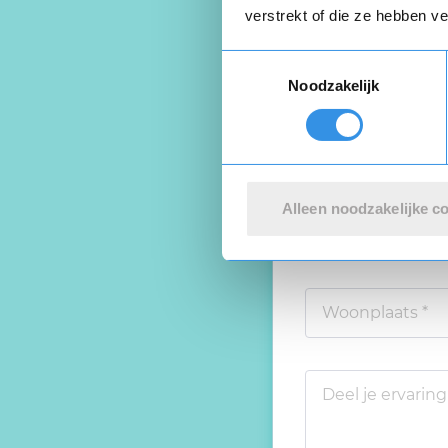
Schrijf ee
verstrekt of die ze hebben v
Toestemmingsselectie
Noodzakelijk
Beoordeel je er
Alleen noodzakelijke c