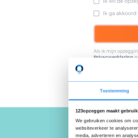
Ik wil de opz
Ik ga akkoor
Als ik mijn opzeggin
Privacyverklaring
e
Toestemming
123opzeggen maakt gebruik
We gebruiken cookies om cont
websiteverkeer te analyseren
media, adverteren en analys