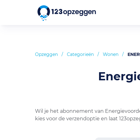
Opzeggen
/
Categorieën
/
Wonen
/
ENER
Energi
Wil je het abonnement van Energievoorde
kies voor de verzendoptie en laat 123opz