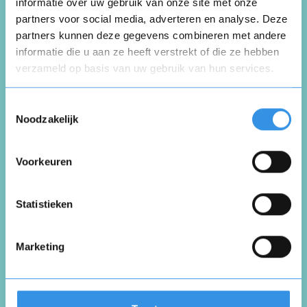
informatie over uw gebruik van onze site met onze
partners voor social media, adverteren en analyse. Deze
Schrijf een review
partners kunnen deze gegevens combineren met andere
informatie die u aan ze heeft verstrekt of die ze hebben
verzameld op basis van uw gebruik van hun services.
Opnieuw
Beoordeel je ervaring *
Toestemmingsselectie
Noodzakelijk
Voorkeuren
Vul je naam in om een handtekening te maken op
basis van je naam
Opslaan
Annuleren
Statistieken
Marketing