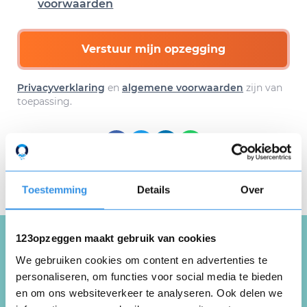
voorwaarden
Verstuur mijn opzegging
Privacyverklaring
en
algemene voorwaarden
zijn van
toepassing.
Download hier gratis je
opzegbrief
Toestemming
Details
Over
123opzeggen maakt gebruik van cookies
We gebruiken cookies om content en advertenties te
Schrijf een review over
personaliseren, om functies voor social media te bieden
Frisse Kliko
en om ons websiteverkeer te analyseren. Ook delen we