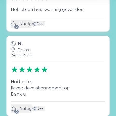
Heb al een huurwonni g gevonden
Nuttig
Deel
(0 like)
0
N.
Druten
24 juli 2026
Hoi beste,
Ik zeg deze abonnement op.
Dank u
Nuttig
Deel
(0 like)
0