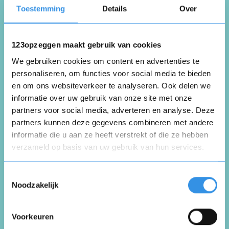
Toestemming
Details
Over
Krijg geen aanbiedinger binnen mijn budget
en waar ik voor interresse heb
123opzeggen maakt gebruik van cookies
Nuttig
Deel
(0 like)
0
We gebruiken cookies om content en advertenties te
personaliseren, om functies voor social media te bieden
en om ons websiteverkeer te analyseren. Ook delen we
Henrieke Slappendel
informatie over uw gebruik van onze site met onze
Boskoop
partners voor social media, adverteren en analyse. Deze
27 juli 2026
partners kunnen deze gegevens combineren met andere
informatie die u aan ze heeft verstrekt of die ze hebben
verzameld op basis van uw gebruik van hun services.
Opnieuw
Reeds huis gevonden
Toestemmingsselectie
Noodzakelijk
Nuttig
Deel
(0 like)
0
Voorkeuren
Vul je naam in om een handtekening te maken op