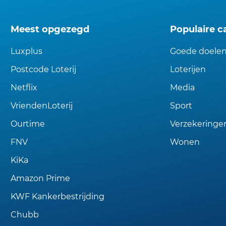
Meest opgezegd
Populaire c
Luxplus
Goede doele
Postcode Loterij
Loterijen
Netflix
Media
VriendenLoterij
Sport
Ourtime
Verzekeringe
FNV
Wonen
KiKa
Amazon Prime
KWF Kankerbestrijding
Chubb