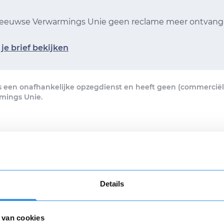
 Zeeuwse Verwarmings Unie geen reclame meer ontvan
je brief bekijken
s een onafhankelijke opzegdienst en heeft geen (commerciële
mings Unie.
n voor 16.30 uur, vandaag verstuurd! Je ontvangt een verzendb
brief per e-mail.
Details
egbrief per post ontvangen
d met de
algemene voorwaarden
 van cookies