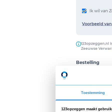
Ik wil van
Voorbeeld van 
123opzeggen.nl i
Zeeuwse Verwar
Bestelling
Op werkdage
van de opzeg
Toestemming
Ik wil de opz
Ik ga akkoor
123opzeggen maakt gebruik