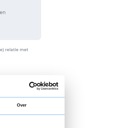
gen
) relatie met
evestiging
0,00
Over
+ 6,95