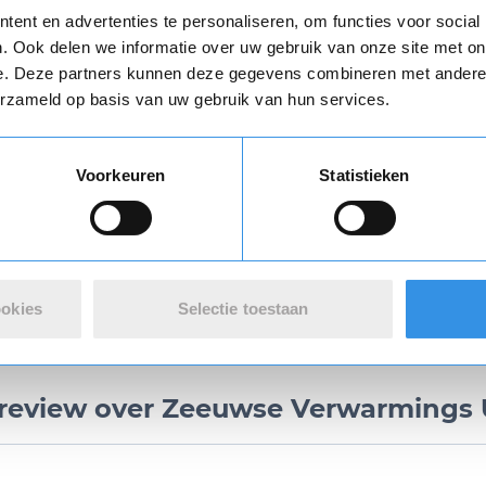
Opnieuw
ent en advertenties te personaliseren, om functies voor social
. Ook delen we informatie over uw gebruik van onze site met on
Verstuur mijn opzegging
e. Deze partners kunnen deze gegevens combineren met andere i
erzameld op basis van uw gebruik van hun services.
n
algemene voorwaarden
zijn van toepassing.
Vul je naam in om een handtekening te maken op basis van je naam
Voorkeuren
Statistieken
Download
Opslaan
Annuleren
ookies
Selectie toestaan
n review over Zeeuwse Verwarmings 