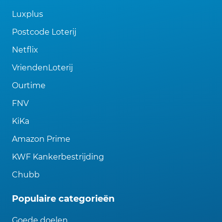
Luxplus
Postcode Loterij
Netflix
VriendenLoterij
Ourtime
FNV
KiKa
Amazon Prime
KWF Kankerbestrijding
Chubb
Populaire categorieën
Goede doelen