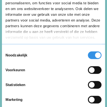
personaliseren, om functies voor social media te bieden
Schrijf een review over
en om ons websiteverkeer te analyseren. Ook delen we
informatie over uw gebruik van onze site met onze
Zorgeloos Luchtcomfort
partners voor social media, adverteren en analyse. Deze
partners kunnen deze gegevens combineren met andere
informatie die u aan ze heeft verstrekt of die ze hebben
Schrijf een review
verzameld op basis van uw gebruik van hun services.
Opnieuw
Toestemmingsselectie
Beoordeel je ervaring *
Noodzakelijk
Voorkeuren
Vul je naam in om een handtekening te maken op
basis van je naam
Opslaan
Annuleren
Statistieken
Marketing