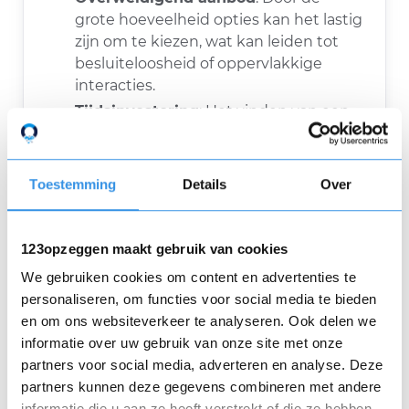
grote hoeveelheid opties kan het lastig
zijn om te kiezen, wat kan leiden tot
besluiteloosheid of oppervlakkige
interacties.
Tijdsinvestering
: Het vinden van een
goede match kan veel tijd kosten,
vooral als je door veel profielen moet
scrollen en met meerdere mensen
Toestemming
Details
Over
moet chatten.
Veiligheid
: Er zijn risico's verbonden
aan het afspreken met vreemden. Het
123opzeggen maakt gebruik van cookies
is belangrijk om
We gebruiken cookies om content en advertenties te
veiligheidsmaatregelen te nemen en
personaliseren, om functies voor social media te bieden
voorzichtig te zijn.
en om ons websiteverkeer te analyseren. Ook delen we
informatie over uw gebruik van onze site met onze
partners voor social media, adverteren en analyse. Deze
Soorten online
partners kunnen deze gegevens combineren met andere
datingplatforms
informatie die u aan ze heeft verstrekt of die ze hebben