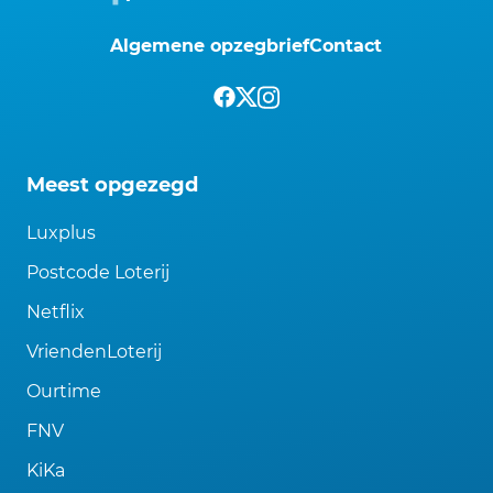
Algemene opzegbrief
Contact
Meest opgezegd
Luxplus
Postcode Loterij
Netflix
VriendenLoterij
Ourtime
FNV
KiKa