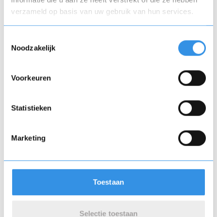
verzameld op basis van uw gebruik van hun services.
Er zijn verschillende soorten datingsites en
-apps, elk met hun eigen kenmerken en
Toestemmingsselectie
doelgroep. Hier zijn enkele populaire
Noodzakelijk
opties:
Voorkeuren
Tinder
: Bekend om zijn 'swipe'-functie
waarmee je snel door profielen kunt
bladeren. Tinder richt zich voornamelijk
Statistieken
op een jongere doelgroep en is
geschikt voor zowel serieuze relaties
Marketing
als casual dating.
Bumble
: Bij Bumble hebben vrouwen
de controle. Alleen zij kunnen het
eerste bericht sturen na een match,
Toestaan
wat de dynamiek van het gesprek
beïnvloedt.
Lexa
: Dit is een van de grootste
Selectie toestaan