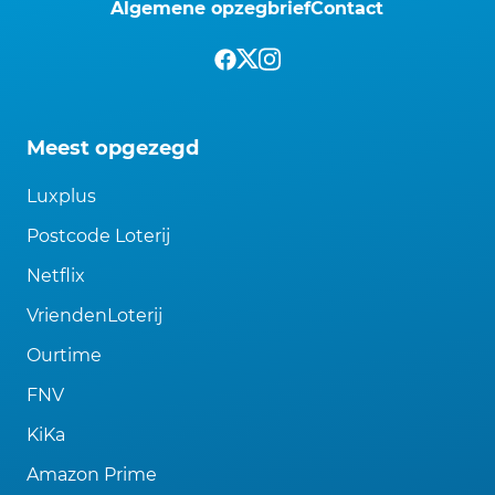
Algemene opzegbrief
Contact
Meest opgezegd
Luxplus
Postcode Loterij
Netflix
VriendenLoterij
Ourtime
FNV
KiKa
Amazon Prime