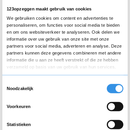
manieren om contributie te voldoen:
123opzeggen maakt gebruik van cookies
We gebruiken cookies om content en advertenties te
automatische incasso
personaliseren, om functies voor social media te bieden
online betaling via bank of creditcard
en om ons websiteverkeer te analyseren. Ook delen we
handmatige bankoverschrijving
informatie over uw gebruik van onze site met onze
contante betaling bij een kantoor of
partners voor social media, adverteren en analyse. Deze
penningmeester
partners kunnen deze gegevens combineren met andere
informatie die u aan ze heeft verstrekt of die ze hebben
verzameld op basis van uw gebruik van hun services.
Voordelen van contributie
voor leden
Toestemmingsselectie
Noodzakelijk
toegang tot faciliteiten en diensten
deelname aan activiteiten en
Voorkeuren
evenementen
netwerkmogelijkheden binnen de
Statistieken
organisatie