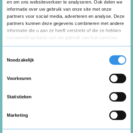
en om ons websiteverkeer te analyseren. Ook delen we
Wiljan Hendriks
informatie over uw gebruik van onze site met onze
partners voor social media, adverteren en analyse. Deze
Nijmegen
11 februari 2025
partners kunnen deze gegevens combineren met andere
informatie die u aan ze heeft verstrekt of die ze hebben
verzameld op basis van uw gebruik van hun services.
Opnieuw
Kosten abonnement werden te duur
Toestemmingsselectie
Noodzakelijk
Nuttig
Deel
(0 like)
0
Voorkeuren
Vul je naam in om een handtekening te maken op
basis van je naam
Rony Clygnet
Opslaan
Annuleren
Statistieken
Diest
23 december 2024
Marketing