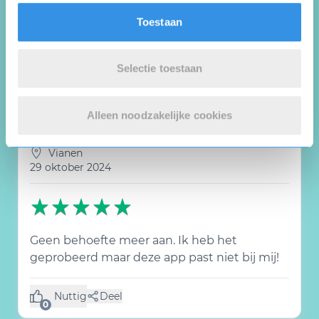
Sinds mijn betalend lidmaatschap krijg ik
Toestaan
minder reacties dan voorheen. Ik vind het
niet kunnen sorry
Selectie toestaan
Nuttig
Deel
(0 like)
0
Alleen noodzakelijke cookies
Patrick Venhuizen
Vianen
29 oktober 2024
Geen behoefte meer aan. Ik heb het
geprobeerd maar deze app past niet bij mij!
Nuttig
Deel
(0 like)
0