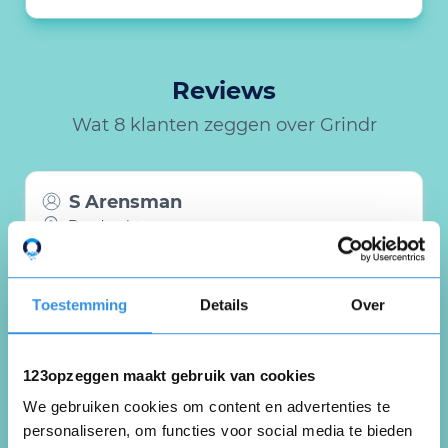
Reviews
Wat 8 klanten zeggen over Grindr
S Arensman
Dordrecht
30 juni 2025
Toestemming
Details
Over
nvt
123opzeggen maakt gebruik van cookies
Nuttig
Deel
We gebruiken cookies om content en advertenties te
(0 like)
0
personaliseren, om functies voor social media te bieden