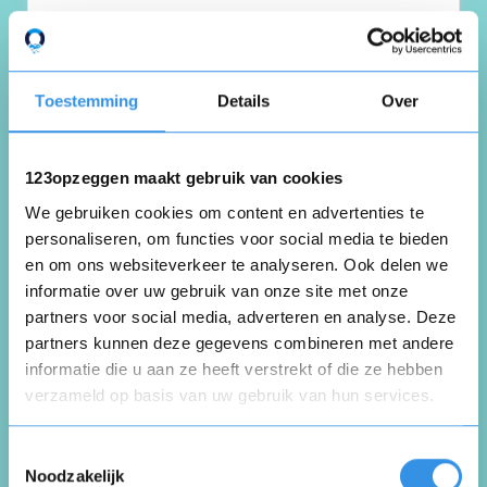
slechte ervaring met huis en comfort
Nuttig
Deel
Toestemming
Details
Over
(0 like)
0
Gj Vink van den Heuvel
123opzeggen maakt gebruik van cookies
Uithuizermeeden
We gebruiken cookies om content en advertenties te
27 oktober 2025
personaliseren, om functies voor social media te bieden
en om ons websiteverkeer te analyseren. Ook delen we
informatie over uw gebruik van onze site met onze
partners voor social media, adverteren en analyse. Deze
Geen
partners kunnen deze gegevens combineren met andere
informatie die u aan ze heeft verstrekt of die ze hebben
verzameld op basis van uw gebruik van hun services.
Nuttig
Deel
(0 like)
0
Opnieuw
Toestemmingsselectie
Noodzakelijk
Marga Reijmers