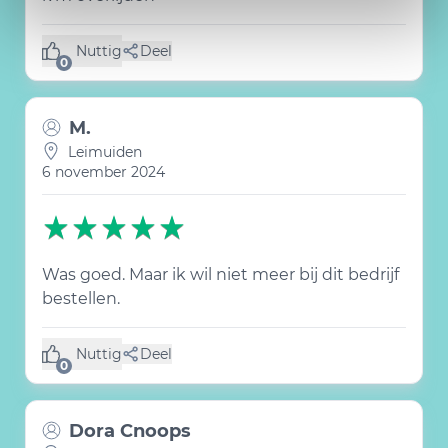
Nuttig
Deel
(0 like)
0
M.
Leimuiden
6 november 2024
Was goed. Maar ik wil niet meer bij dit bedrijf
bestellen.
Nuttig
Deel
(0 like)
0
Dora Cnoops