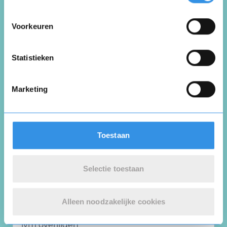
Almere
5 augustus 2025
Voorkeuren
Vul je naam in om een handtekening te maken op
basis van je naam
Opslaan
Annuleren
Statistieken
Omdat ik niets meer ga bestellen bij
Huis&Comfort.
Marketing
Nuttig
Deel
(0 like)
0
Toestaan
A.
Oosterhout
Selectie toestaan
2 juni 2025
Alleen noodzakelijke cookies
ivm overlijden