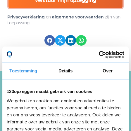
Verstuur mijn opzegging
Privacyverklaring
en
algemene voorwaarden
zijn van
toepassing.
Download hier gratis je
opzegbrief
Toestemming
Details
Over
123opzeggen maakt gebruik van cookies
Schrijf een review over
We gebruiken cookies om content en advertenties te
Scrappit
personaliseren, om functies voor social media te bieden
en om ons websiteverkeer te analyseren. Ook delen we
informatie over uw gebruik van onze site met onze
Schrijf een review
partners voor social media, adverteren en analyse. Deze