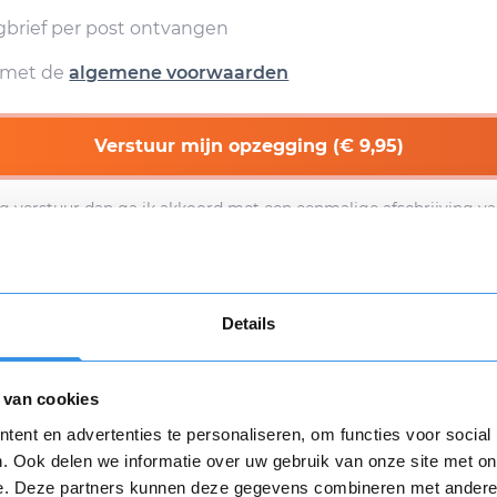
egbrief per post ontvangen
d met de
algemene voorwaarden
Verstuur mijn opzegging (€ 9,95)
g verstuur dan ga ik akkoord met een eenmalige afschrijving va
n
algemene voorwaarden
zijn van toepassing.
Download
Details
 van cookies
Opnieuw
ent en advertenties te personaliseren, om functies voor social
. Ook delen we informatie over uw gebruik van onze site met on
e. Deze partners kunnen deze gegevens combineren met andere i