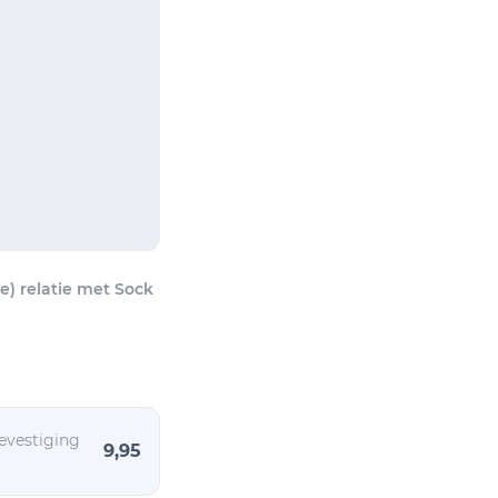
e) relatie met Sock
evestiging
9,95