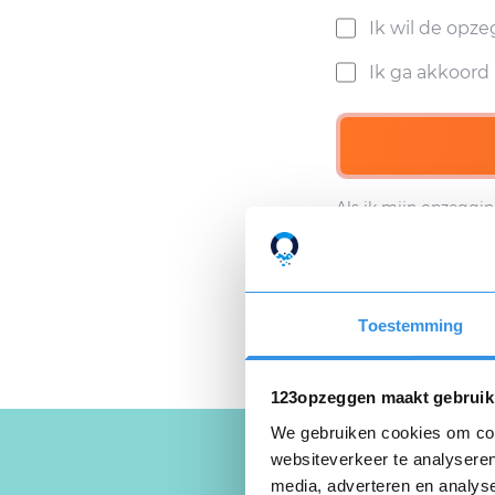
Ik wil de opz
Ik ga akkoor
Als ik mijn opzeggin
Privacyverklaring
e
Toestemming
123opzeggen maakt gebruik
We gebruiken cookies om cont
websiteverkeer te analyseren
media, adverteren en analys