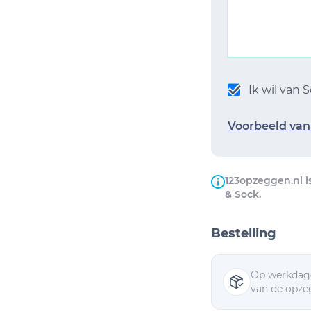
Ik wil van
Voorbeeld van 
123opzeggen.nl i
& Sock.
Bestelling
Op werkdage
van de opzeg