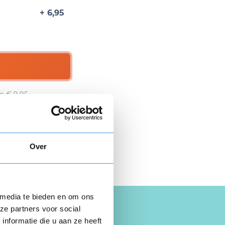
+ 6,95
n € 9,95.
 hier gratis je
opzegbrief
Over
 media te bieden en om ons
ze partners voor social
nformatie die u aan ze heeft