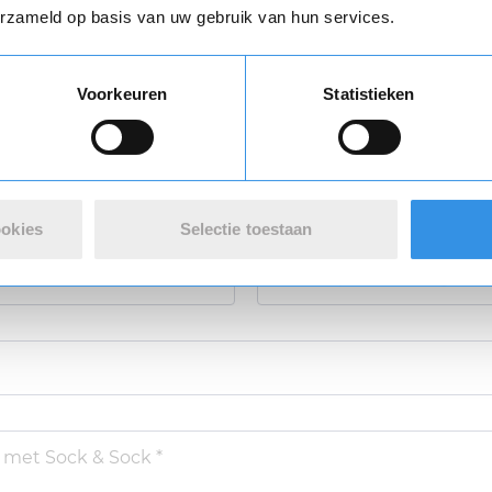
erzameld op basis van uw gebruik van hun services.
 review over Sock & Sock
Vul je naam in om een handtekening te maken op basis van je naam
Voorkeuren
Statistieken
Opslaan
Annuleren
varing *
ookies
Selectie toestaan