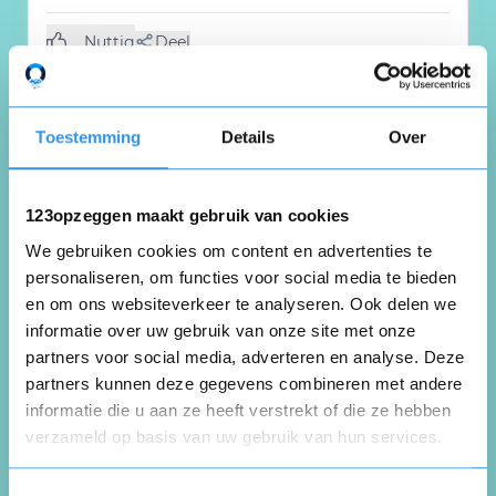
Nuttig
Deel
(0 like)
0
Khudhur Fendi
Toestemming
Details
Over
Breda
28 april 2026
123opzeggen maakt gebruik van cookies
We gebruiken cookies om content en advertenties te
personaliseren, om functies voor social media te bieden
“Ik heb mijn verzekering opgezegd omdat ik
en om ons websiteverkeer te analyseren. Ook delen we
al verzekerd was bij een andere maatschappij
informatie over uw gebruik van onze site met onze
zonder dat ik het wist. Daarom is deze
partners voor social media, adverteren en analyse. Deze
verzekering voor mij niet nodig.”
partners kunnen deze gegevens combineren met andere
informatie die u aan ze heeft verstrekt of die ze hebben
Nuttig
Deel
verzameld op basis van uw gebruik van hun services.
(0 like)
0
Opnieuw