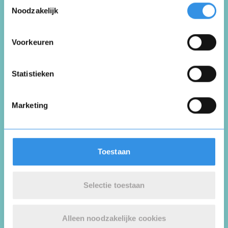
Toestemmingsselectie
J.
Noodzakelijk
Dordrecht
5 februari 2026
Voorkeuren
Vul je naam in om een handtekening te maken op
basis van je naam
Opslaan
Annuleren
Statistieken
Ik heb een goedkoop verzekering Gevonden
!
Marketing
Nuttig
Deel
(0 like)
0
Toestaan
Jan Kromhout
Oegstgeest
Selectie toestaan
26 januari 2026
Alleen noodzakelijke cookies