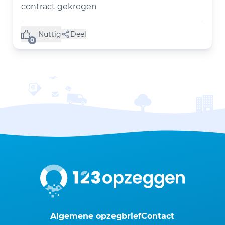
contract gekregen
Nuttig
Deel
(0 like)
0
Algemene opzegbrief
Contact