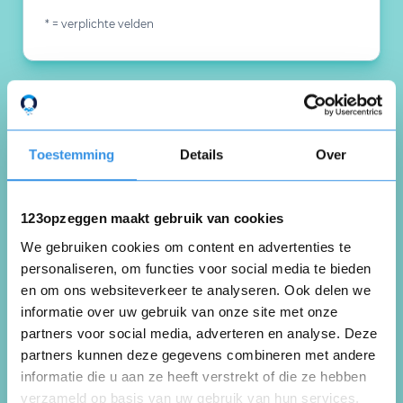
* = verplichte velden
Reviews
Wat 6 klanten zeggen over Van Trigt
Toestemming
Details
Over
Installaties
123opzeggen maakt gebruik van cookies
We gebruiken cookies om content en advertenties te
gerrit van teijlingen
personaliseren, om functies voor social media te bieden
Maassluis
en om ons websiteverkeer te analyseren. Ook delen we
3 juni 2024
informatie over uw gebruik van onze site met onze
partners voor social media, adverteren en analyse. Deze
partners kunnen deze gegevens combineren met andere
informatie die u aan ze heeft verstrekt of die ze hebben
prima bedrijf altijd goede ervaring mee
verzameld op basis van uw gebruik van hun services.