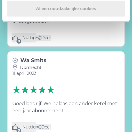
Hebben het onderhoud van nieuwe W.T.W.-
Unit en het
Alleen noodzakelijke cookies
onderhoud van de C.V. bij het zelfde bedrijf
ondergebracht.
Nuttig
Deel
(0 like)
0
Wa Smits
Dordrecht
11 april 2023
Goed bedrijf. We helaas een ander ketel met
een jaar abonnement.
Nuttig
Deel
(0 like)
0