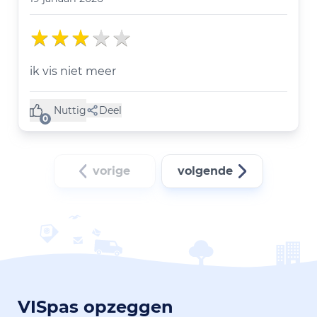
ik vis niet meer
Nuttig
Deel
(0 like)
0
vorige
volgende
VISpas opzeggen