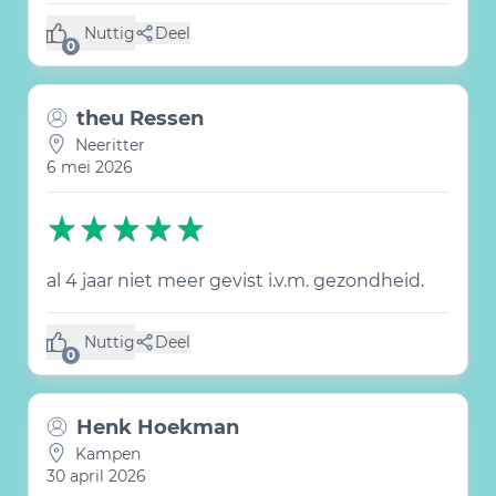
Nuttig
Deel
(0 like)
0
theu Ressen
Neeritter
6 mei 2026
al 4 jaar niet meer gevist i.v.m. gezondheid.
Nuttig
Deel
(0 like)
0
Henk Hoekman
Kampen
30 april 2026