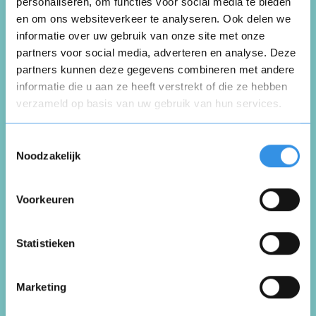
personaliseren, om functies voor social media te bieden
Bedankt voor een mooie jaren en heb super
en om ons websiteverkeer te analyseren. Ook delen we
veel natuurlijke plezier gehad
informatie over uw gebruik van onze site met onze
partners voor social media, adverteren en analyse. Deze
partners kunnen deze gegevens combineren met andere
Nuttig
Deel
(0 like)
0
informatie die u aan ze heeft verstrekt of die ze hebben
verzameld op basis van uw gebruik van hun services.
Opnieuw
roelof arends
Toestemmingsselectie
Dalen
Noodzakelijk
25 februari 2026
Voorkeuren
Vul je naam in om een handtekening te maken op
basis van je naam
makkelijk dit zeg, zo gepiept
Opslaan
Annuleren
Statistieken
Nuttig
Deel
(0 like)
0
Marketing