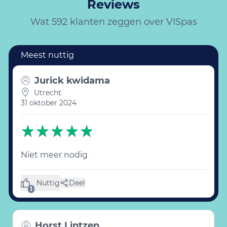
Reviews
Wat 592 klanten zeggen over VISpas
Jurick kwidama
Utrecht
31 oktober 2024
Niet meer nodig
Nuttig
Deel
(1 like)
1
Horst Lintzen