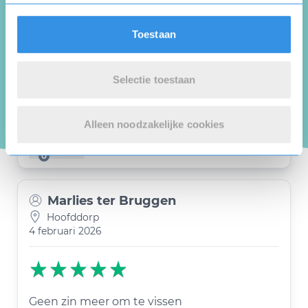
Jan-Willem Knoppers
Bilthoven
Toestaan
9 februari 2026
Selectie toestaan
Ik wil graag mijn vis pas opzeggen
Alleen noodzakelijke cookies
Nuttig
Deel
(0 like)
0
Marlies ter Bruggen
Hoofddorp
4 februari 2026
Geen zin meer om te vissen