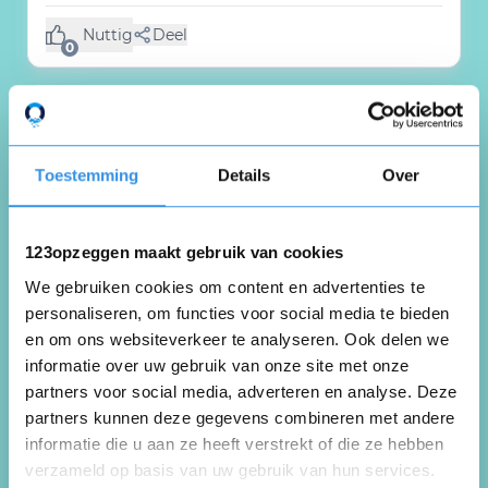
Nuttig
Deel
(0 like)
0
Andrei Parpaluta
Deventer
24 april 2026
Toestemming
Details
Over
123opzeggen maakt gebruik van cookies
Vreau sa opresc abonamentul de la lebara
We gebruiken cookies om content en advertenties te
personaliseren, om functies voor social media te bieden
Nuttig
Deel
en om ons websiteverkeer te analyseren. Ook delen we
(0 like)
0
informatie over uw gebruik van onze site met onze
partners voor social media, adverteren en analyse. Deze
partners kunnen deze gegevens combineren met andere
Janki Mashruwala
informatie die u aan ze heeft verstrekt of die ze hebben
Riel
verzameld op basis van uw gebruik van hun services.
24 april 2026