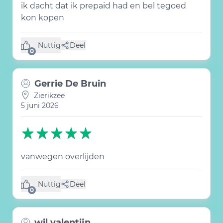
ik dacht dat ik prepaid had en bel tegoed
kon kopen
Nuttig
Deel
(0 like)
0
Gerrie De Bruin
Zierikzee
5 juni 2026
vanwegen overlijden
Nuttig
Deel
(0 like)
0
wil valentijn