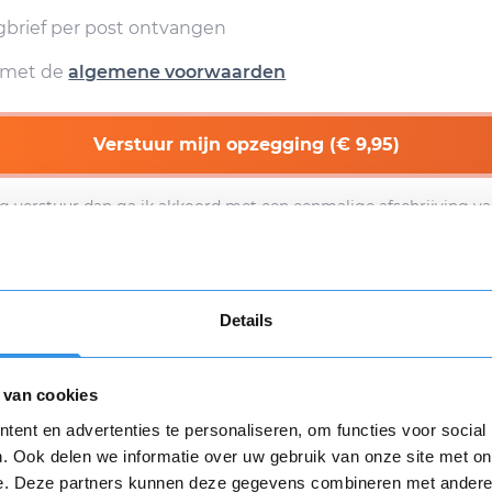
egbrief per post ontvangen
d met de
algemene voorwaarden
Verstuur mijn opzegging (€ 9,95)
g verstuur dan ga ik akkoord met een eenmalige afschrijving va
n
algemene voorwaarden
zijn van toepassing.
Download
Details
 van cookies
Opnieuw
ent en advertenties te personaliseren, om functies voor social
. Ook delen we informatie over uw gebruik van onze site met on
e. Deze partners kunnen deze gegevens combineren met andere i