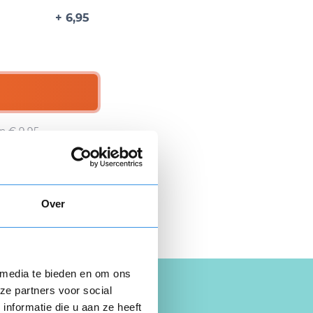
+ 6,95
n € 9,95.
 hier gratis je
opzegbrief
Over
 media te bieden en om ons
ze partners voor social
nformatie die u aan ze heeft