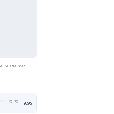
) relatie met
evestiging
9,95