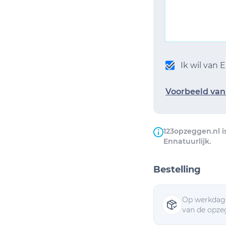
Ik wil van
Voorbeeld van 
123opzeggen.nl i
Ennatuurlijk.
Bestelling
Op werkdage
van de opzeg