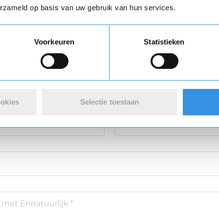
erzameld op basis van uw gebruik van hun services.
 review over Ennatuurlijk
Vul je naam in om een handtekening te maken op basis van je naam
Voorkeuren
Statistieken
Opslaan
Annuleren
varing *
ookies
Selectie toestaan