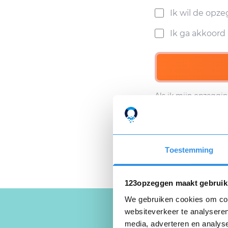
Ik wil de opz
Ik ga akkoor
Als ik mijn opzeggin
Privacyverklaring
e
Toestemming
123opzeggen maakt gebruik
We gebruiken cookies om cont
websiteverkeer te analyseren
media, adverteren en analys